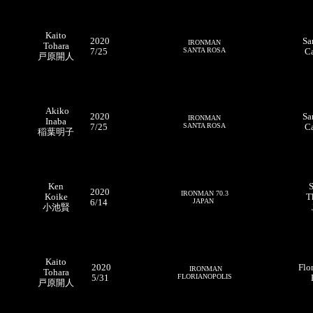
Kaito
2020
Sa
IRONMAN
Tohara
7/25
S
ANTA ROSA
Ca
戸原開人
Akiko
2020
Sa
IRONMAN
Inaba
7/25
S
ANTA ROSA
Ca
稲葉明子
Ken
S
2020
IRONMAN 70.3
Koike
T
6/14
JAPAN
小池賢
Kaito
2020
Flo
IRONMAN
Tohara
5/31
FLORIANOPOLIS
戸原開人