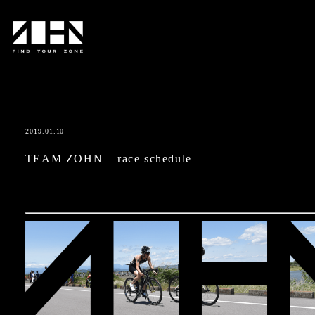
2019.01.10
TEAM ZOHN – race schedule –