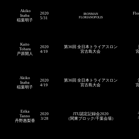
Akiko
2020
Flo
IRONMAN
Inaba
5/31
FLORIANOPOLIS
稲葉明子
Kaito
2020
第36回 全日本トライアスロン
Tohara
4/19
宮古島大会
戸原開人
Akiko
2020
第36回 全日本トライアスロン
Inaba
4/19
宮古島大会
稲葉明子
Erika
2020
JTU認定記録会2020
Tanno
3/28
（
関東ブロック/千葉会場）
丹野
惠梨香