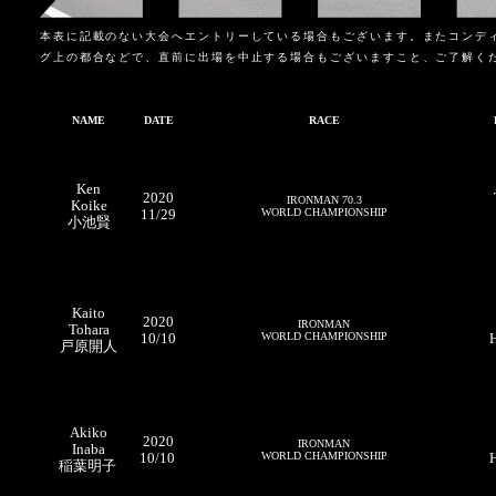
本表に記載のない大会へエントリーしている場合もございます。またコンデ
グ上の都合などで、直前に出場を中止する場合もございますこと、ご了解く
NAME
DATE
RACE
Ken
2020
IRONMAN 70.3
Koike
11/29
WORLD CHAMPIONSHIP
小池賢
Kaito
2020
IRONMAN
Tohara
10/10
WORLD CHAMPIONSHIP
戸原開人
Akiko
2020
IRONMAN
Inaba
10/10
WORLD CHAMPIONSHIP
稲葉明子