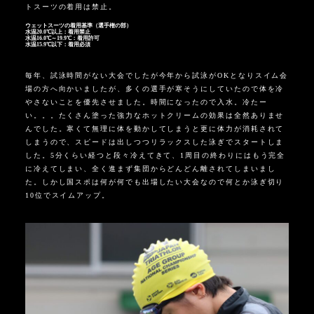
トスーツの着用は禁止。
ウェットスーツの着用基準（選手権の部）
水温20.0℃以上：着用禁止
水温16.0℃～19.9℃：着用許可
水温15.9℃以下：着用必須
毎年、試泳時間がない大会でしたが今年から試泳がOKとなりスイム会
場の方へ向かいましたが、多くの選手が寒そうにしていたので体を冷
やさないことを優先させました。時間になったので入水。冷たー
い。。。たくさん塗った強力なホットクリームの効果は全然ありませ
んでした。寒くて無理に体を動かしてしまうと更に体力が消耗されて
しまうので、スピードは出しつつリラックスした泳ぎでスタートしま
した。5分くらい経つと段々冷えてきて、1周目の終わりにはもう完全
に冷えてしまい、全く進まず集団からどんどん離されてしまいまし
た。しかし国スポは何が何でも出場したい大会なので何とか泳ぎ切り
10位でスイムアップ。