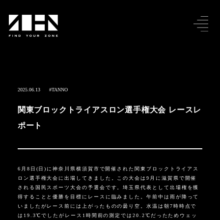
2025.06.13
#TANNO
関東ブロックトライアスロン選手権大会 レースレ
ポート
6月8日(日)に神奈川県横須賀市で開催された関東ブロックトライアス
ロン選手権大会に出場してきました。この大会は9月に滋賀県で開催
される国民スポーツ大会の予選会です。埼玉県代表として出場権を獲
得することと優勝を目標にレースに臨みました。午前中は雨が降って
いましたがレース前には上がったものの曇り空。水温は朝7時時点で
は19.3℃でしたがレース1時間前の測定では20.2℃だったためウェッ