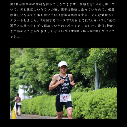
位2名が国スポの権利を得ることができます。先頭とは1分差と聞いて
いて、同じ集団にいたランの強い選手は軽快に走っていたので、優勝
は難しいなぁでも落ち着いていけば国スポは大丈夫、そんな気持ちで
スタートしました。5周回するコースで2周目までに2人をパスし2位の
選手との差も少しずつ縮めていたので粘って走りました。最後7秒差
まで詰めることができましたが追いつけず3位（埼玉県2位）でフィニ
ッシュ。