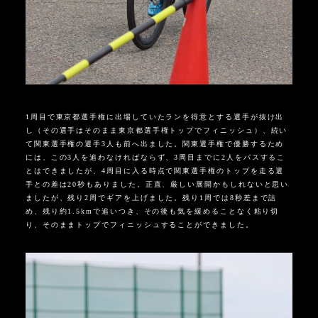
1周目で東京都選手権に出場していたランを得意とする選手が抜け出
し（その選手はそのまま東京都選手権トップでフィニッシュ）、続い
て関東選手権の選手3人も前へ出ました。関東選手権で優勝するため
には、この3人を追わなければならず、3周目までに2人をパスするこ
とはできましたが、4周目に入る時点で関東選手権のトップを走る選
手との差は20秒もありました。正直、厳しい展開かもしれないと思い
ましたが、残り2周でギアを上げました。残り1周では8秒差まで詰
め、残り約1.5kmで追いつき、その後も気を緩めることなく粘り切
り、そのままトップでフィニッシュすることができました。