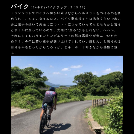
バイク
124キロ(バイクラップ：3:15:51)
トランジットでバイクへ向かい走りながらヘルメットをつけるのを咎
められて、ちょいタイムロス。バイク乗車後５キロ地点くらいで若い
井辺選手を抜いて先頭に立つ・・・立つっていってもどちらかと言う
とサドルに座っているので、先頭に”座る”かもしれない。へへへ。
それにしてもバラモンキングエリートの部は高齢化が進んでいたた
め？！、今年は若い選手が盛り上げてくれていい感じね。と思うのは
自分も年をとったからだろうか、とキーボード叩きながら感慨に浸
る。