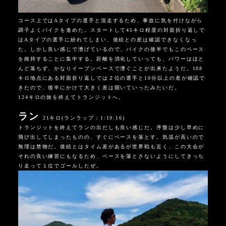
コース上ではAタイプの選手と混走するため、事故に気を付けながら
調子よくバイクを進めた。スタートして45キロ程度の対面折り返しで
はAタイプの選手に紛れてしまい、後続との差は確認できなくなっ
た。しかし良い感じで漕げているので、バイクの後半でもこのペース
を維持することに集中する。距離を消化していっても、パワーはほと
んど落ちず、かなりイーブンペースで漕ぐことが出来たようだ。108
キロ地点にある対面折り返しでは２位の選手と10分以上の差が確認で
きたので、後半にかけて大きく差は開いていったみたいだ。
124キロの旅を終えてトランジットへ。
ラン
21キロ(ランラップ：1:19:16)
トランジットを終えてランの出だしも良い感じだ。序盤は少し早めに
飛び出してしまったものの、すぐにペースを落とす。気温が高いので
無理は禁物だ。後続とはタイム差があるが世界戦も近く、この大会が
それの良い練習にもなるため、ペースを落とさないようにしてきっち
り走って１位でゴールしたぜ。