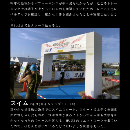
昨年の怪我からパフォーマンスが中々戻らなかったが、近ごろトレー
ニングでは調子が上がっているのを確認していたため、レースでもレ
ベルアップを確認し、確かな１歩を踏み出せたことを実感したいとこ
ろ。
それはさておきレース始まるよ。
スイム
2キロ(スイムラップ：26:46)
穏やかな福江島の漁港でのスイムスタート。スタート後上手く先頭集
団に滑り込んだものの、浅海選手が後ろに下がってから誰も先頭を引
かなくなったのでペースが落ちる。HUUBのウエットスーツを着てい
たので、ほとんど浮いているだけに近いような状態もあった。