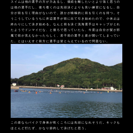
スイムは他の選手の方が力あるし、後続を離したいとより強く思うの
は他の選手だし、後ろ着くのは先頭泳ぐよりも良い練習になるし、自
分が前を引く理由がないので、誰かが積極的に前を引くのを待つ。そ
うこうしているうちに井辺選手が前に出て引き始めたので、小休止は
終わりにして泳ぎ始める。なんと前を泳ぐ浅海選手はキャップがとれ
たようでドンマイだな、と後ろで思っていたら、今度は自分が髪が邪
魔で前が見えなかったらしく、若干前の選手と差が開いてしまってい
た。とはいえすぐ前方に選手は皆とらえているので問題ない。
この差ならバイクで身体が乾くころには先頭になれそうだ。キックも
ほとんど打たず、かなり節約して泳げたと思う。