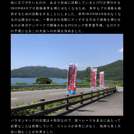
由に立てやすいものの、あまり自由に活動しているとJTUが発行する
IRONMANプロ資格基準を満たせなくなるため、来年もプロ資格を維
持するための活動をすることにしました。来年IRONMAN出れなくな
るのは困るからね。一番自分の活動にマッチする方法で資格を満たせ
るのが来月デンマークで開催されるITUロング世界選手権。なのでそ
の予選になるこの大会への出場を決めました。
バラモンキングの出場は４回目なので、諸々レースを走るにあたって
必要なことは把握していて、ストレスが非常に少なく、気持ち良く大
会に臨むことが出来ました。