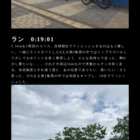
ラン 0:19:01
2.5kmを2周回のコース。目標順位でフィニッシュするのはもう難し
い。
一緒にランスタートした6人の第2集団の中ではトップでゴールし
て少しでもポイントを多く獲得しよう、そんな気持ちで走った。脚が
少し重たいな。。。けれど今回は5kmなので序盤からテンポ良く走
る。先頭集団とすれ違う度に、あの位置で走りたい、競いたい…そう
思った。そのまま第2集団の中では先頭をキープし、16位でフィニッ
シュした。