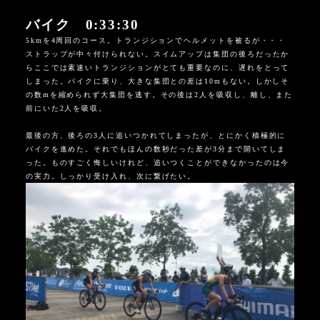
バイク 0:33:30
5kmを4周回のコース。トランジションでヘルメットを被るが・・・
ストラップが中々付けられない。スイムアップは集団の後ろだったか
らここでは素速いトランジションがとても重要なのに、遅れをとって
しまった。バイクに乗り、大きな集団との差は10mもない。しかしそ
の数mを縮められず大集団を逃す。その後は2人を吸収し、離し、また
前にいた2人を吸収。
最後の方、後ろの3人に追いつかれてしまったが、とにかく積極的に
バイクを進めた。それでもほんの数秒だった差が3分まで開いてしま
った。ものすごく悔しいけれど、追いつくことができなかったのは今
の実力。しっかり受け入れ、次に繋げたい。