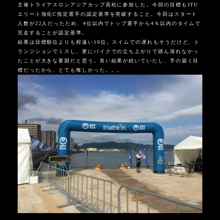
主催トライアスロンアジアカップ高松に参加した。今回の目標もJTU
エリート強化C指定選手の認定基準を突破すること。今回はスタート
人数が22人だったため、4位以内でトップ選手から4％以内のタイムで
完走することが認定基準。
結果は目標順位よりも程遠い16位。スイムでの遅れもそうだけど、ト
ランジションでミスし、更にバイクでの立ち上がりで踏ん張れなかっ
たことが大きな要因だと思う。良い結果が続いていたし、手の届く目
標だったから、とても悔しかった。。。