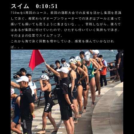
スイム 0:10:51
750mを1周回のコース。前回の蒲郡大会での反省を活かし集団を意識
して泳ぐ。相変わらずオープンウォーターでの泳ぎはプールと違って
掻いても掻いても思うように進まないな。。。苦戦しながら、後ろで
はあるが集団に付けていたので、ひたすら付いていく気持ちで泳ぎ、
そのままの位置でスイムアップ。
これから海で泳ぐ回数を増やしていき、感覚を掴んでいかなけれ
ば。。。