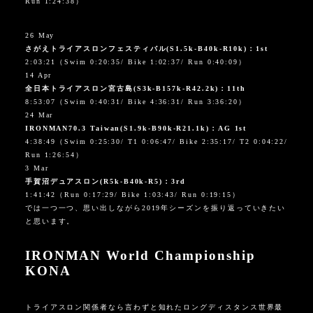
Run 1:24:38
）
26 May
さがえトライアスロンフェスティバル(
S1.5k-B40k-R10k
)：1st
2:03:21
（
Swim 0:20:35/ Bike 1:02:37/ Run 0:40:09
）
14 Apr
全日本トライアスロン宮古島
(
S3k-B157k-R42.2k
)：11th
8:53:07
（
Swim 0:40:31/ Bike 4:36:31/ Run 3:36:20
）
24 Mar
IRONMAN70.3 Taiwan
(
S1.9k-B90k-R21.1k
)：AG 1st
4:38:49
（
Swim 0:25:30/ T1 0:06:47/ Bike 2:35:17/ T2 0:04:22/
Run 1:26:54
）
3 Mar
手賀沼デュアスロン
(
R5k-B40k-R5
)：3rd
1:41:42
（Run
0:17:29/ Bike 1:03:43/ Run 0:19:15
）
では一つ一つ、思い出しながら2019年シーズンを振り返っていきたい
と思います。
IRONMAN World Championship
KONA
トライアスロン関係者なら言わずと知れたロングディスタンス世界最