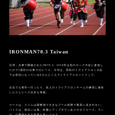
IRONMAN70.3 Taiwan
台湾・台東で開催された
IM70.3
。
2018
年は別のロング大会に参加し
たので
2
度目の台東でのレース。今年は、高松のトライアスロン大会
でお世話になっている
E
さんと二人でトライアスロントリップ。
台北でも夜市へ行ったり、友人のトライアスロンチームの練習に参加
したりとレース以外も堪能。
コースは、スイムは調整池で大きなプール状態で最高に泳ぎやすい。
バイクは、海沿いは風。終盤にアップダウンありのタフコース。ラン
は、公園内を走る気持ち良いコース。