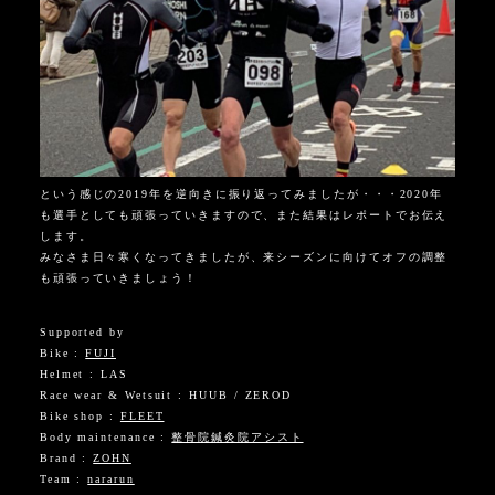
という感じの2019年を逆向きに振り返ってみましたが・・・2020年
も選手としても頑張っていきますので、また結果はレポートでお伝え
します。
みなさま日々寒くなってきましたが、来シーズンに向けてオフの調整
も頑張っていきましょう！
Supported by
Bike :
FUJI
Helmet : LAS
Race wear & Wetsuit : HUUB / ZEROD
Bike shop :
FLEET
Body maintenance :
整骨院鍼灸院アシスト
Brand :
ZOHN
Team :
nararun