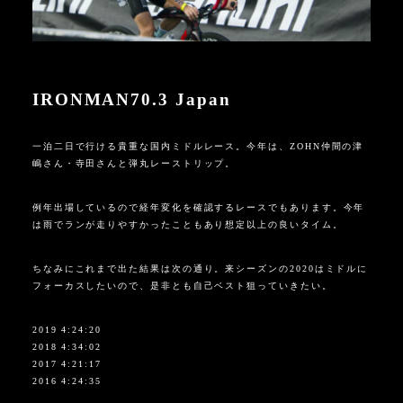
IRONMAN70.3 Japan
一泊二日で行ける貴重な国内ミドルレース。今年は、
ZOHN仲間の
津
嶋さん・寺田さんと弾丸レーストリップ。
例年出場しているので経年変化を確認するレースでもあります。今年
は雨でランが走りやすかったこともあり想定以上の良いタイム。
ちなみにこれまで出た結果は次の通り。来シーズンの
2020
はミドルに
フォーカスしたいので、是非とも自己ベスト狙っていきたい。
2019 4:24:20
2018 4:34:02
2017 4:21:17
2016 4:24:35