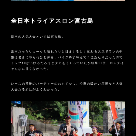
全日本トライアスロン宮古島
日本の人気大会といえば宮古島。
豪雨だったりカーッと晴れたりと目まぐるしく変わる天気でランの中
盤は暑さにやられひと休み。バイク終了時点で５位あたりだったので
トップ
10
はいけるだろうとタカをくくっていたが結果
11
位。ロングは
そんなに甘くなかった。
レースの前後のパーティーのおもてなし、沿道の暖かい応援など人気
大会たる所以がよくわかった。