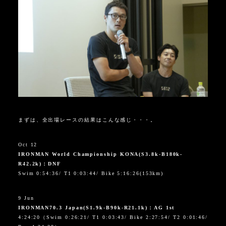
まずは、全出場レースの結果はこんな感じ・・・。
Oct 12
IRONMAN World Championship KONA
(
S3.8k-B180k-
R42.2k
)：DNF
Swim 0:54:36/ T1 0:03:44/ Bike 5:16:26(153km)
9 Jun
IRONMAN70.3 Japan
(
S1.9k-B90k-R21.1k
)：
AG 1st
4:24:20
（
Swim 0:26:21/ T1 0:03:43/ Bike 2:27:54/ T2 0:01:46/