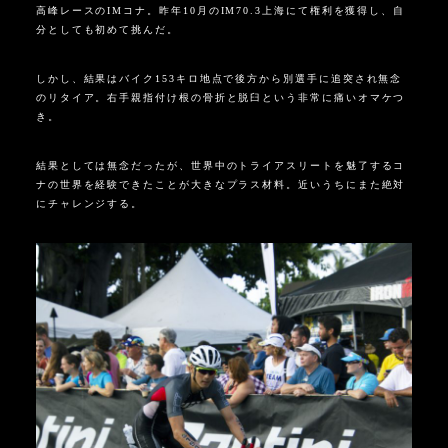
高峰レースの
IM
コナ。昨年
10
月の
IM70.3
上海にて権利を獲得し、自
分としても初めて挑んだ。
しかし、結果はバイク
153
キロ地点で後方から別選手に追突され無念
のリタイア。右手親指付け根の骨折と脱臼という非常に痛いオマケつ
き。
結果としては無念だったが、世界中のトライアスリートを魅了するコ
ナの世界を経験できたことが大きなプラス材料。近いうちにまた絶対
にチャレンジする。