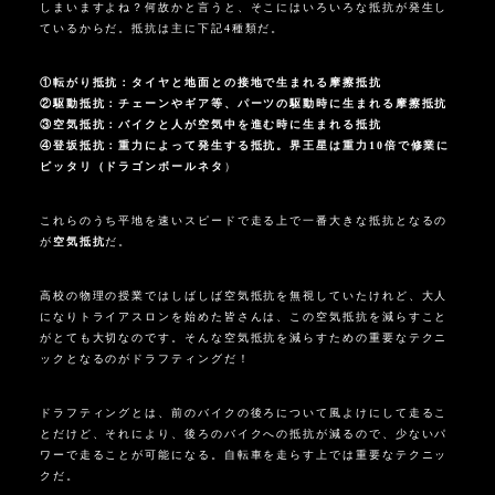
しまいますよね？何故かと言うと、そこにはいろいろな抵抗が発生し
ているからだ。抵抗は主に下記
4
種類だ。
①転がり抵抗：タイヤと地面との接地で生まれる摩擦抵抗
②駆動抵抗：チェーンやギア等、パーツの駆動時に生まれる摩擦抵抗
③空気抵抗：バイクと人が空気中を進む時に生まれる抵抗
④登坂抵抗：重力によって発生する抵抗。界王星は重力
10
倍で修業に
ピッタリ（ドラゴンボールネタ
）
これらのうち平地を速いスピードで走る上で一番大きな抵抗となるの
が
空気抵抗
だ。
高校の物理の授業ではしばしば空気抵抗を無視していたけれど、大人
になりトライアスロンを始めた皆さんは、この空気抵抗を減らすこと
がとても大切なのです。そんな空気抵抗を減らすための重要なテクニ
ックとなるのがドラフティングだ！
ドラフティングとは、前のバイクの後ろについて風よけにして走るこ
とだけど、それにより、後ろのバイクへの抵抗が減るので、少ないパ
ワーで走ることが可能になる。自転車を走らす上では重要なテクニッ
クだ。