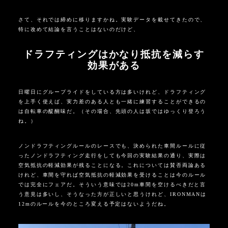
さて、それでは締めに移りますかね。実験データを載せてきたので、
特に改めて結論を言うことはないのだけど、
ドラフティングはかなり抵抗を減らす
効果がある
日曜日にグループライドをしている方は多いけれど、ドラフティング
を上手く使えば、実力差のある人とも一緒に練習することができるの
は自転車の醍醐味だ。（その場合、先頭の人は坂ではゆっくり登ろう
ね。）
ノンドラフティングルールのレースでも、決められた車間ルールに従
ったノンドラフティング走行をしても今回の実験結果の通り、実際は
空気抵抗の軽減効果が残ることになる。これについては賛否両論ある
けれど、車間を守れば空気抵抗の軽減効果を受けることは今のルール
では完全にフェアだ。そういう意味では
20m
車間を空けるべきだと言
う意見は多いし、そうなった方が正しいと思うけれど、
IRONMAN
は
12m
のルールを今のところ変える予定はないようだね。