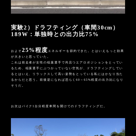
実験
2
）ドラフティング（車間
30cm
）
189W：
単独時との出力比75
%
25%程度
およそ
エネルギーを節約できた。とはいえもっと効果
が大きいと思っていた。
これは前走者が女性の稲葉選手で尚且つエアロポジションをとってい
るため、稲葉選手にぶつかっていない空気が、ドラフティングしてい
るとはいえ、リラックスして高い姿勢をとっている私にはかなり当た
るからだと思う。前後逆になれば恐らく
60
～
65%
程度の出力比になり
そうだ。
お次はバイク
1
台分程度車間を開けてのドラフティングだ。