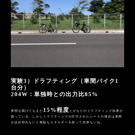
実験
3
）ドラフティング（車間バイク
1
台分）
204W：
単独時との出力比
85%
15%程度
車間を開けてもまだ
とかなりのドラフティング効果が
残っている。しかしドラフティングが許可されたレースの場合は車間
を詰め切れないと無駄なエネルギーを使って勿体ないね。