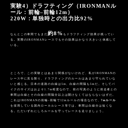
実験
4
）ドラフティング（
IRONMAN
ル
ール：前輪
–
前輪
12m
）
220W：
単独時との出力比
92%
約8
%
なんとこの車間でもまだ
もドラフティング効果が残ってい
る。実際の
IRONMAN
レースでもその効果はかなり大きいと体感して
いる。
ところで、この実験とはあまり関係がないけれど、私がIRONMANの
レース中に見る限り、ドラフティングのルールはあまり守られていな
いと感じる。日本の道路の白線は
5m
、白線の間隔も
5m
だ。そしてバ
イクのサイズはおよそ
1.7m
程度なので、前の写真のように前走者との
車間は白線とその白線の間隔分以上は開けなくてはならないはずだ。
これは
IRONMAN
の前輪
–
前輪で
12m
ルールの場合なので、
7m
ルール
を採用している国内ローカルレース等では、車間は白線分は短くな
る。ただいずれにしろルールを守ってレースを走りましょう。