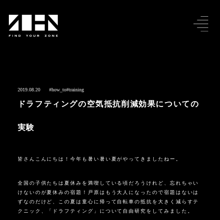
2019.08.20
#how_to
#training
ドラフティングの空気抵抗削減効果についての
実験
皆さんこんにちは！今年も暑い暑い夏がやってきましたねー。
全国の子供たちは夏休みを満喫している頃だろうけれど、忘れちゃい
けないのが夏休みの宿題！戸原はもう大人になったので宿題はないは
ずなのだけど、この夏は童心に帰って自転車の抵抗を大きく減らすテ
クニック、「ドラフティング」について自由研究をしてみました。