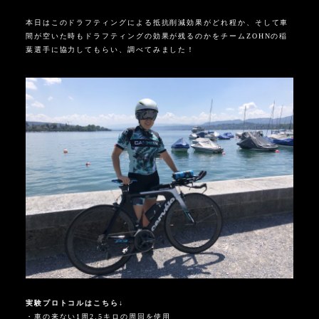
本日はこのドラフティングによる抵抗削減効果がどれ程か、そして車
間が空いた時もドラフティングの効果が残るのかをチーム
ZOHN
の稲
葉選手に協力してもらい、調べてみました！
実験プロトコルはこちら
↓
・車の来ない
1
周
2.5
キロの周回を使用