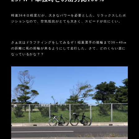
時速
36
キロ程度だが、大きなパワーを必要とした。リラックスしたポ
ジションなので、空気抵抗がとても大きく、スピードが出にくい。
さぁ次はドラフティングをしてみるぞ！稲葉選手の後輪まで
30
～
40
㎝
の距離に私の前輪が来るようにして走行した。さて、どのくらい楽に
なっているかな？？