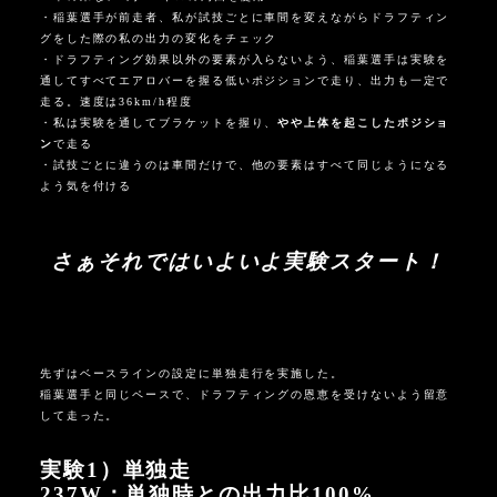
・稲葉選手が前走者、私が試技ごとに車間を変えながらドラフティン
グをした際の私の出力の変化をチェック
・ドラフティング効果以外の要素が入らないよう、稲葉選手は実験を
通してすべてエアロバーを握る低いポジションで走り、出力も一定で
走る。速度は
36km/h
程度
・私は実験を通してブラケットを握り、
やや上体を起こしたポジショ
ン
で走る
・試技ごとに違うのは車間だけで、他の要素はすべて同じようになる
よう気を付ける
さぁそれではいよいよ実験スタート！
先ずはベースラインの設定に単独走行を実施した。
稲葉選手と同じペースで、ドラフティングの恩恵を受けないよう留意
して走った。
実験
1
）単独走
237W：
単独時との出力比
100%