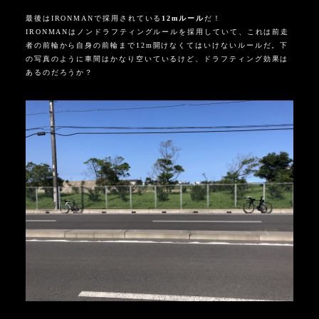
最後は
IRONMAN
で採用されている
12m
ルール
だ！
IRONMANはノンドラフティングルールを採用していて、これは前走
者の前輪から自身の前輪まで
12m
開けなくてはいけないルールだ。下
の写真のように車間はかなり空いているけど、ドラフティング効果は
あるのだろうか？