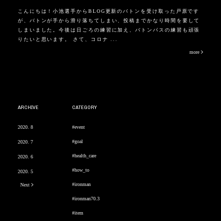
こんにちは！小池選手からBLOG更新のバトンを受け取った戸原です
が、バトンが手から滑り落ちてしまい、投稿までかなり時間を要して
しまいました。今後は日ごろの練習に加え、バトンパスの練習も頑張
りたいと思います。 さて、コロナ ...
more
ARCHIVE
CATEGORY
2020. 8
#event
#goal
2020. 7
#health_care
2020. 6
#how_to
2020. 5
#ironman
Next
#ironman70.3
#item