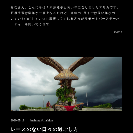
みなさん、こんにちは！戸原選手と同い年になりましたエリカです。
戸原先輩は学年が一個上なんだけど、来年の1月までは同い年なの。
いぇい✌︎(‘ω’✌︎ ) いつも応援してくれる方々がリモートバースデーパ
ーティーを開いてくれて ...
more
2020.05.18
#training
#triathlon
レースのない日々の過ごし方