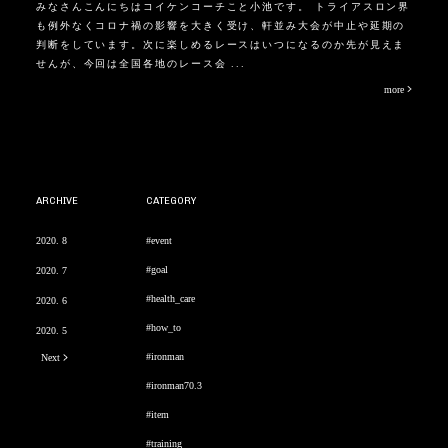
みなさんこんにちはコイケンコーチこと小池です。 トライアスロン界
も例外なくコロナ禍の影響を大きく受け、軒並み大会が中止や延期の
判断をしています。次に楽しめるレースはいつになるのか先が見えま
せんが、今回は全国各地のレース会 ...
more
ARCHIVE
CATEGORY
2020. 8
#event
#goal
2020. 7
#health_care
2020. 6
#how_to
2020. 5
#ironman
Next
#ironman70.3
#item
#training