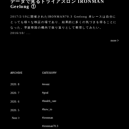
データで見るトライアスロン IRONMAN
Geelong ①
2017/2/19に開催されたIRONMAN70.3 Geelong 本レースは自分に
とっても様々な検証の場であり、結果的に多くの気づきを得ることに
なった。早速帰国の機内で振り返りとして整理してみたい。
2016/10/ ...
more
ARCHIVE
CATEGORY
2020. 8
#event
#goal
2020. 7
#health_care
2020. 6
#how_to
2020. 5
#ironman
Next
#ironman70.3