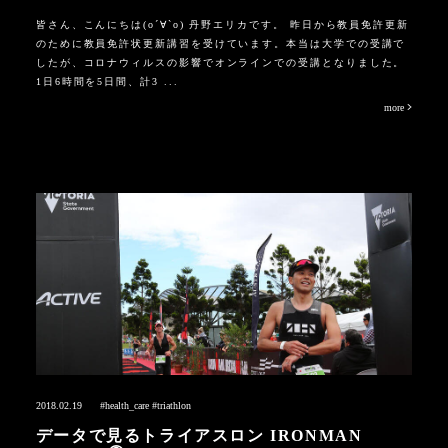
皆さん、こんにちは(о´∀`о) 丹野エリカです。 昨日から教員免許更新
のために教員免許状更新講習を受けています。本当は大学での受講で
したが、コロナウィルスの影響でオンラインでの受講となりました。
1日6時間を5日間、計3 ...
more
2018.02.19
#health_care
#triathlon
データで見るトライアスロン IRONMAN