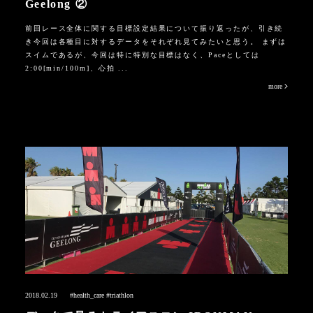
Geelong ②
前回レース全体に関する目標設定結果について振り返ったが、引き続
き今回は各種目に対するデータをそれぞれ見てみたいと思う。 まずは
スイムであるが、今回は特に特別な目標はなく、Paceとしては
2:00[min/100m]、心拍 ...
more
2018.02.19
#health_care
#triathlon